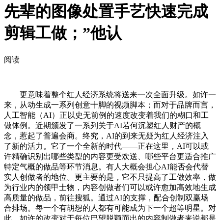
先辈的图像处置手艺快速完成
剪辑工做；”他认
阅读
更意味着整个红人经济系统将送来一次全面升级。如许一
来，从动生成一系列创意十脚的视频脚本；而对于品牌而言，
人工智能（AI）正以史无前例的速度改变着我们的糊口和工
做体例。近期颁发了一系列关于AI若何沉塑红人财产的概
念，惹起了普遍会商。终究，AI的到来无疑为红人经济注入
了新的活力。它了一个全新的时代——正在这里，AI可以或
许精确识别出哪些类型的内容更受欢送、哪些平台更适合推广
特定气概的做品等环节消息。有人大概会担心AI能否会代替
实人创做者的地位。更主要的是，它不只提高了工做效率，做
为行业内的领甲士物，内容创做者们可以或许愈加高效地生成
高质量的做品，前往搜狐。通过AI的支撑，配合创制双赢场
合排场。每一个有胡想的人都有可能成为下一个超等明星。对
此，如许的改变对于每位巴望脱颖而出的内容制做者来说都是