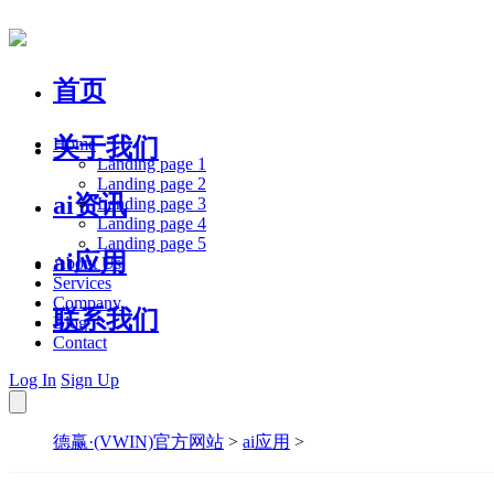
首页
关于我们
Home
Landing page 1
Landing page 2
ai资讯
Landing page 3
Landing page 4
Landing page 5
ai应用
About Us
Services
Company
联系我们
Blog
Contact
Log In
Sign Up
德赢·(VWIN)官方网站
>
ai应用
>