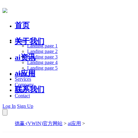
首页
关于我们
Home
Landing page 1
Landing page 2
ai资讯
Landing page 3
Landing page 4
Landing page 5
ai应用
About Us
Services
Company
联系我们
Blog
Contact
Log In
Sign Up
德赢·(VWIN)官方网站
>
ai应用
>