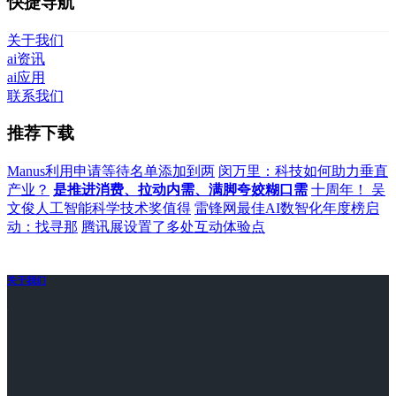
快捷导航
关于我们
ai资讯
ai应用
联系我们
推荐下载
Manus利用申请等待名单添加到两
闵万里：科技如何助力垂直
产业？
是推进消费、拉动内需、满脚夸姣糊口需
十周年！ 吴
文俊人工智能科学技术奖值得
雷锋网最佳AI数智化年度榜启
动：找寻那
腾讯展设置了多处互动体验点
关于我们