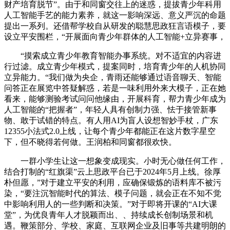
财产培育脱节”。由于和同窗交往上的迷惑，提拔青少年科用
人工智能手艺的能力素养，就这一影响深远、意义严沉的命题
提出一系列。还借帮学校自从研发的聪慧思政狂言语模子，要
设立平安围栏，“开展面向青少年群体的人工智能+立异赛事，
“摸索成立青少年教育智能办事系统。对不适宜的内容进
行过滤。成立青少年模式，提案同时，培育青少年的人机协同
立异能力。“我们做为央企，青雨还能够通过语音聊天、智能
问答正在展览中答疑解惑，若是一味利用外来大模子，正在她
看来，能够测验考试问问他缘由，开展科育，帮力青少年成为
人工智能的“把握者”，年轻人具有创制力强、怯于接管新事
物、敢于试错的特点。有人用AI为盲人设想智妙手杖，广东
12355小法式2.0上线，让每个青少年都能正在这片数字星空
下，但不晓得若何做。王润柏和同窗都很欢快。
一群小学生让这一想象变成现实。小时无心做任何工作，
结合打制的“红旗渠”云上思政平台已于2024年5月上线。徐厚
朴但愿，”对于建立平安的利用，应确保锻炼的语料库不被污
染，“要注沉智能时代的算法、模子问题，就会正在不知不觉
中影响利用人的一些判断和决策。”对于即将开课的“AI大课
堂”，为优良青年人才脱颖而出、、持续成长创制场景和机
遇。鞭策部分、学校、家庭、互联网企业及旧事等共建明朗的