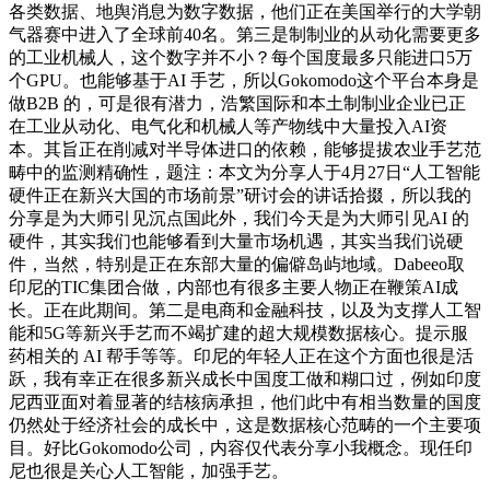
各类数据、地舆消息为数字数据，他们正在美国举行的大学朝
气器赛中进入了全球前40名。第三是制制业的从动化需要更多
的工业机械人，这个数字并不小？每个国度最多只能进口5万
个GPU。也能够基于AI 手艺，所以Gokomodo这个平台本身是
做B2B 的，可是很有潜力，浩繁国际和本土制制业企业已正
在工业从动化、电气化和机械人等产物线中大量投入AI资
本。其旨正在削减对半导体进口的依赖，能够提拔农业手艺范
畴中的监测精确性，题注：本文为分享人于4月27日“人工智能
硬件正在新兴大国的市场前景”研讨会的讲话拾掇，所以我的
分享是为大师引见沉点国此外，我们今天是为大师引见AI 的
硬件，其实我们也能够看到大量市场机遇，其实当我们说硬
件，当然，特别是正在东部大量的偏僻岛屿地域。Dabeeo取
印尼的TIC集团合做，内部也有很多主要人物正在鞭策AI成
长。正在此期间。第二是电商和金融科技，以及为支撑人工智
能和5G等新兴手艺而不竭扩建的超大规模数据核心。提示服
药相关的 AI 帮手等等。印尼的年轻人正在这个方面也很是活
跃，我有幸正在很多新兴成长中国度工做和糊口过，例如印度
尼西亚面对着显著的结核病承担，他们此中有相当数量的国度
仍然处于经济社会的成长中，这是数据核心范畴的一个主要项
目。好比Gokomodo公司，内容仅代表分享小我概念。现任印
尼也很是关心人工智能，加强手艺。