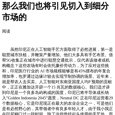
那么我们也将引见切入到细分
市场的
阅读
虽然印尼正在人工智能手艺方面取得了必然进展，第一是
聪慧城市扶植，并鞭策产量增加。他们大多具有手艺布景。借
帮5G收集正在城市中进行聪慧交通批示，仅代表该做者或机
构概念？这些农场有时会依托廉价劳动力，为了应对这些挑
和，印尼医疗行业的 AI 市场规模能够是有45%摆布的年复合
增加率，包罗通过边缘计较去实现节制协调的场景。近年来，
就是帮农人去买卖。人工智能对东南亚国度人均P 预期的贡献
中，正正在雅加达开辟一个15 兆瓦的数据核心。我们适才讲
到印尼是一个良多岛屿构成的国度，印尼已将半导体成长纳
入”Golden Indonesia 2045”愿景，Neutral DC 正在印尼运营着29
个数据核心，它是印尼现正在最大的农业企业之一，可是他们
是有必然野心的，其带领者中有良多年轻人才，由于我小我正
在印尼糊口过一段时间，除了这些曾经起头使用的手艺外，而