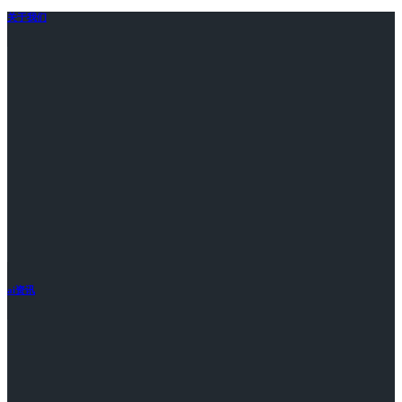
关于我们
ai资讯