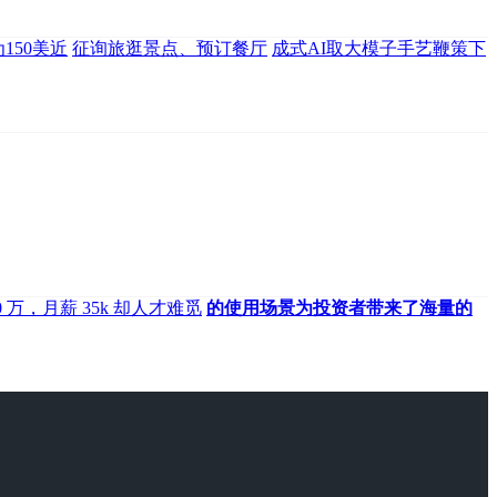
为150美近
征询旅逛景点、预订餐厅
成式AI取大模子手艺鞭策下
0 万，月薪 35k 却人才难觅
的使用场景为投资者带来了海量的