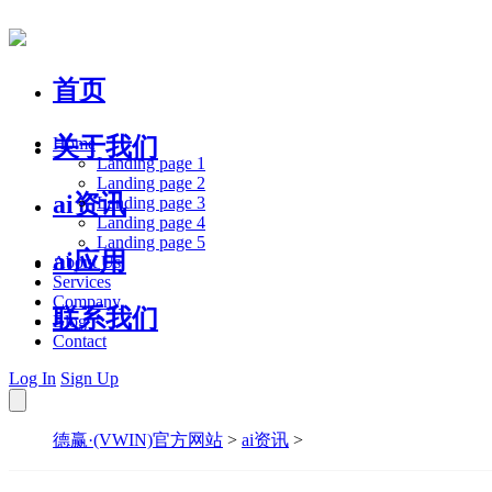
首页
关于我们
Home
Landing page 1
Landing page 2
ai资讯
Landing page 3
Landing page 4
Landing page 5
ai应用
About Us
Services
Company
联系我们
Blog
Contact
Log In
Sign Up
德赢·(VWIN)官方网站
>
ai资讯
>