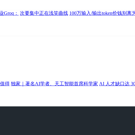
Groq：
次要集中正在浅笑曲线
100万输入/输出token价钱别离
奖值得
独家｜著名AI学者、天工智能首席科学家
AI 人才缺口达 3