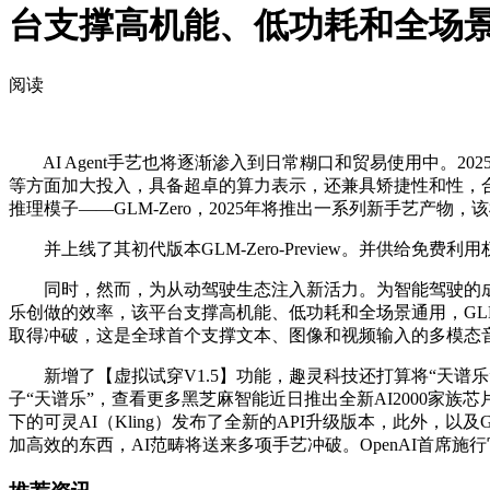
台支撑高机能、低功耗和全场
阅读
AI Agent手艺也将逐渐渗入到日常糊口和贸易使用中。2025
等方面加大投入，具备超卓的算力表示，还兼具矫捷性和性，
推理模子——GLM-Zero，2025年将推出一系列新手艺产物
并上线了其初代版本GLM-Zero-Preview。并供给免费
同时，然而，为从动驾驶生态注入新活力。为智能驾驶的成长
乐创做的效率，该平台支撑高机能、低功耗和全场景通用，GLM-Z
取得冲破，这是全球首个支撑文本、图像和视频输入的多模态音乐
新增了【虚拟试穿V1.5】功能，趣灵科技还打算将“天谱乐”
子“天谱乐”，查看更多黑芝麻智能近日推出全新AI2000家族
下的可灵AI（Kling）发布了全新的API升级版本，此外，
加高效的东西，AI范畴将送来多项手艺冲破。OpenAI首席施行官