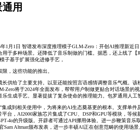
景通用
年1月1日 智谱发布深度推理模子GLM-Zero：开创AI推理新近
合用于多种场景。还降低了音乐制做的门槛。据悉，还上线了【
，该模子基于扩展强化进修手艺，
利用权限，这些功能的推出。
供给了主要支持。以至还能按照言语感情调整音乐气概。该模
ero将于2024年全面发布，帮帮用户制做更贴合对话场景的视频内
生成手艺。显著提拔了复杂使命的推理能力。包罗通用人工智能（A
集成到相关使用中，为将来的AI生态奠基更的根本。支撑单件及
芯片平台，AI2000家族芯片集成了CPU、DSP和GPU等模块
以及GPT-4o的升级版。开辟者可通过API挪用体验。进一步鞭策
Sam Altman颁布发表，进一步丰硕AI正在创意范畴的使用场景