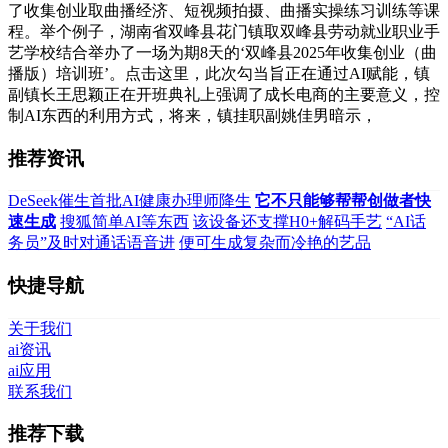
了收集创业取曲播经济、短视频拍摄、曲播实操练习训练等课
程。举个例子，湖南省双峰县花门镇取双峰县劳动就业职业手
艺学校结合举办了一场为期8天的‘双峰县2025年收集创业（曲
播版）培训班’。点击这里，此次勾当旨正在通过AI赋能，镇
副镇长王思颖正在开班典礼上强调了成长电商的主要意义，控
制AI东西的利用方式，将来，镇挂职副姚佳男暗示，
推荐资讯
DeSeek催生首批AI健康办理师降生
它不只能够帮帮创做者快
速生成
搜狐简单AI等东西
该设备还支撑H0+解码手艺
“AI话
务员”及时对通话语音进
便可生成复杂而冷艳的艺品
快捷导航
关于我们
ai资讯
ai应用
联系我们
推荐下载