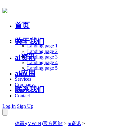
首页
关于我们
Home
Landing page 1
Landing page 2
ai资讯
Landing page 3
Landing page 4
Landing page 5
ai应用
About Us
Services
Company
联系我们
Blog
Contact
Log In
Sign Up
德赢·(VWIN)官方网站
>
ai资讯
>