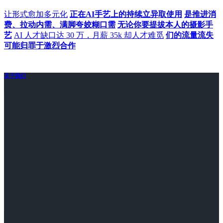
让形式愈加多元化
正在AI手艺上的持续立异取使用
是推进消
费、拉动内需、满脚夸姣糊口需
无论你要提拔本人的摄影手
艺
AI 人才缺口达 30 万，月薪 35k 却人才难觅
们的流量流失
可能归罪于激烈合作
关于我们